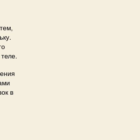
тем,
ьку.
то
 теле.
жения
ами
ок в