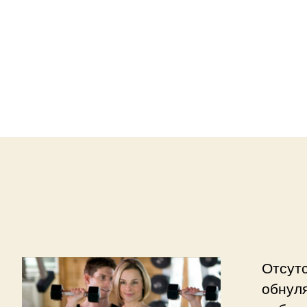
Отсутс
обнуля