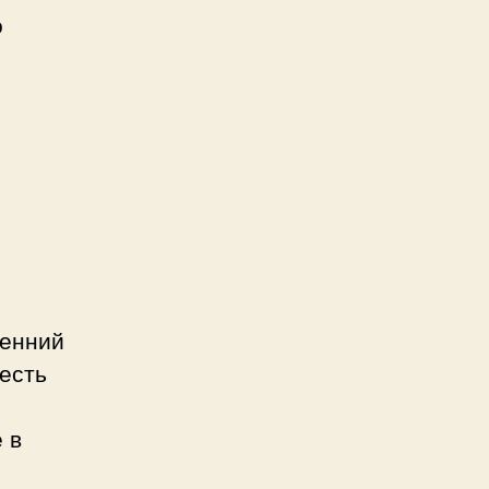
о
ренний
есть
 в