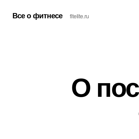
Все о фитнесе
fitelite.ru
О пос