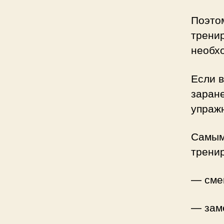
Поэтом
тренир
необхо
Если в
заран
упражн
Самым
тренир
— сме
— зам