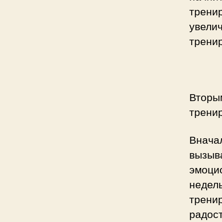
трени
увели
тренир
Вторы
тренир
Внача
вызыв
эмоци
недел
тренир
радост