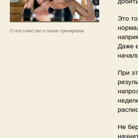
добить
Это то
нормал
О постоянстве и плане тренировок
наприм
Даже е
начало
При эт
резуль
напрол
неделю
распи
Не бер
начнит