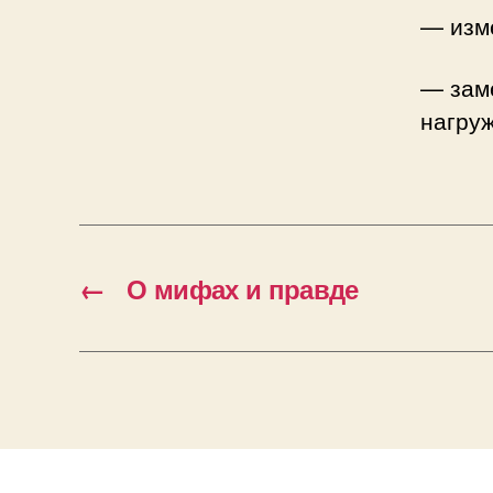
— изме
— зам
нагру
←
О мифах и правде