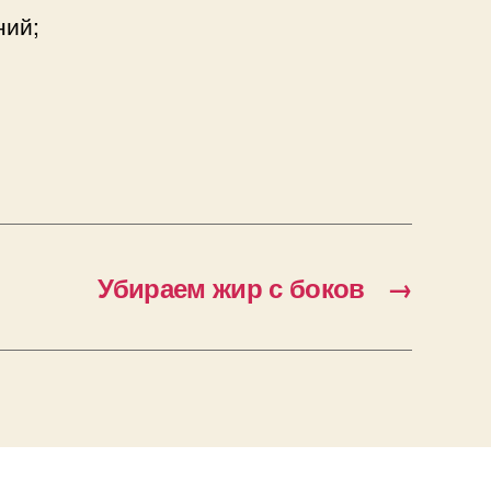
ний;
Убираем жир с боков
→